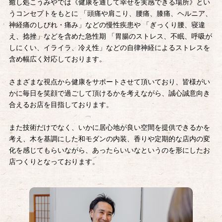
癒し処こうみやでは《健康を通して幸せを実感できる場所》とい
うコンセプトをもとに
「頭痛や肩こり、腰痛、膝痛、ヘルニア、
神経痛のしびれ・痛み」などの慢性疾患や
「ぎっくり腰、寝違
え、捻挫」などを含めた急性期
「胃腸のストレス、不眠、呼吸が
しにくい、イライラ、冷え性」などの
自律神経によるストレスを
含め幅広く対応しております。
さまざまな視点から健康をサポートさせて頂いており、
皆様がい
かに毎日を笑顔で過ごして頂けるかを考えながら、
誠心誠意向き
合えるお店を目指しております。
また技術だけでなく、いかに居心地が良い空間を提供できるかを
考え、
木を基調にした和モダンの内装、香りや定期的な店内の変
化を感じてもらいながら、
あったらいいなというのを形にしたお
店つくりとなっております。