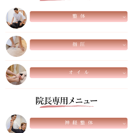
整 体
指 圧
オ イ ル
神 経 整 体