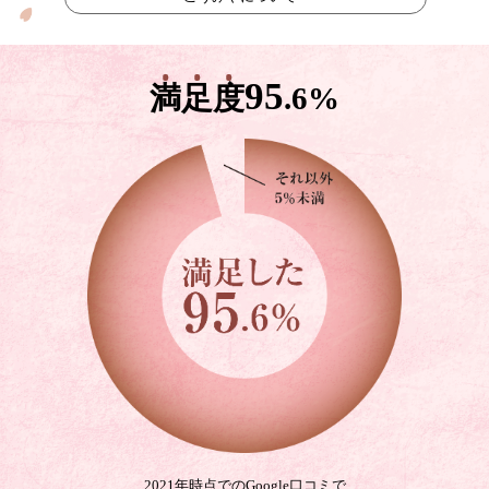
95
満
足
度
.6%
2021年時点でのGoogle口コミで