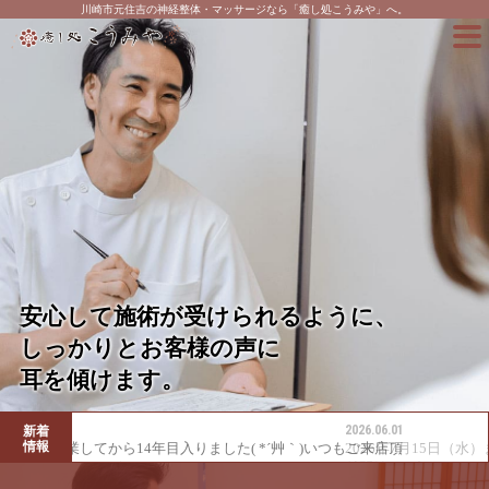
川崎市元住吉の神経整体・マッサージなら「癒し処こうみや」へ。
骨格を調整し、筋肉をほぐし、
お客様の本来あるべき体を
取り戻します。
26.06.01
2026.05.01
新着
情報
026年7月15日（水）までの癒し処こうみやオンライン予約受
2026年6月15日（月）ま
付開始のお知らせ
付開始のお知らせ